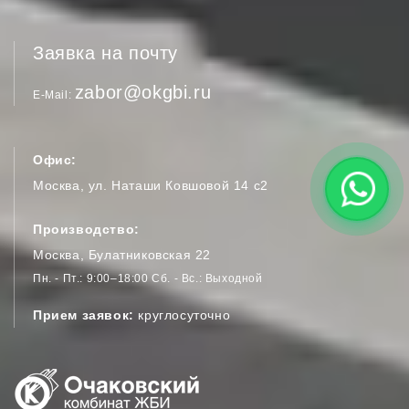
Заявка на почту
zabor@okgbi.ru
E-Mail
Офис:
Москва, ул. Наташи Ковшовой 14 с2
Производство:
Москва, Булатниковская 22
Пн. - Пт.
9:00–18:00
Сб. - Вс.
Выходной
Прием заявок:
круглосуточно