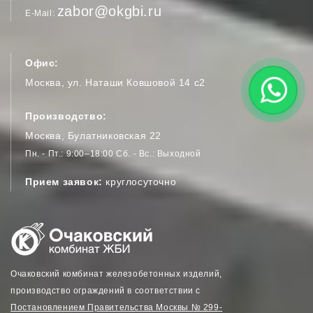
zabor@okgbi.ru
E-Mail
Офис:
Москва, ул. Наташи Ковшовой 14 с2
Производство:
Москва, Булатниковская 22
Пн. - Пт.
9:00–18:00
Сб. - Вс.
Выходной
Прием заявок:
круглосуточно
Очаковский комбинат железобетонных изделий,
производство ограждений в соответствии с
Постановлением Правительства Москвы № 299-